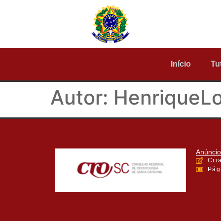
Início
Tu
Autor:
HenriqueL
Anúncio
Cri
Pág