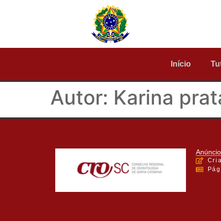
Início
Tu
Autor:
Karina prat
Anúncio
Cri
Pág