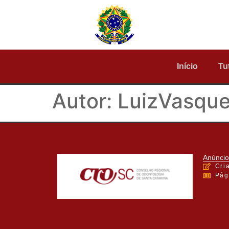
Início
Tu
Autor:
LuizVasqu
Anúncio
Cri
Pág