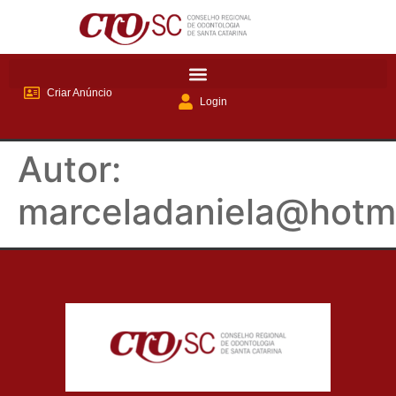
Criar Anúncio
Login
Autor:
marceladaniela@hotm