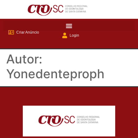
Criar Anúncio
Login
Autor:
Yonedenteproph