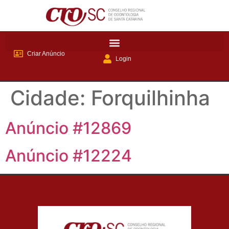
Criar Anúncio
Login
Cidade:
Forquilhinha
Anúncio #12869
Anúncio #12224