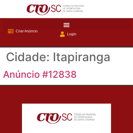
Criar Anúncio
Login
Cidade:
Itapiranga
Anúncio #12838