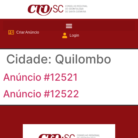
Criar Anúncio
Login
Cidade:
Quilombo
Anúncio #12521
Anúncio #12522