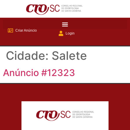
Criar Anúncio
Login
Cidade:
Salete
Anúncio #12323