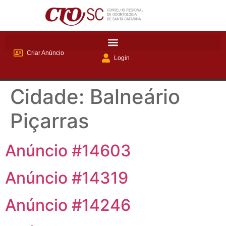
Criar Anúncio
Login
Cidade:
Balneário
Piçarras
Anúncio #14603
Anúncio #14319
Anúncio #14246